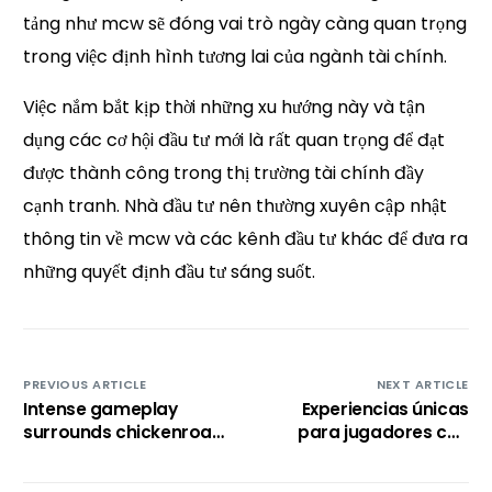
tảng như mcw sẽ đóng vai trò ngày càng quan trọng
trong việc định hình tương lai của ngành tài chính.
Việc nắm bắt kịp thời những xu hướng này và tận
dụng các cơ hội đầu tư mới là rất quan trọng để đạt
được thành công trong thị trường tài chính đầy
cạnh tranh. Nhà đầu tư nên thường xuyên cập nhật
thông tin về mcw và các kênh đầu tư khác để đưa ra
những quyết định đầu tư sáng suốt.
PREVIOUS ARTICLE
NEXT ARTICLE
Intense gameplay
Experiencias únicas
surrounds chickenroad
para jugadores con
for arcade fans and
playjonny y estrategias
mobile gaming
ganadoras ahora