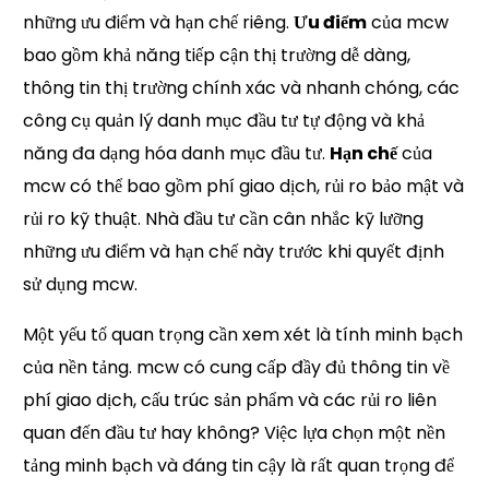
những ưu điểm và hạn chế riêng.
Ưu điểm
của mcw
bao gồm khả năng tiếp cận thị trường dễ dàng,
thông tin thị trường chính xác và nhanh chóng, các
công cụ quản lý danh mục đầu tư tự động và khả
năng đa dạng hóa danh mục đầu tư.
Hạn chế
của
mcw có thể bao gồm phí giao dịch, rủi ro bảo mật và
rủi ro kỹ thuật. Nhà đầu tư cần cân nhắc kỹ lưỡng
những ưu điểm và hạn chế này trước khi quyết định
sử dụng mcw.
Một yếu tố quan trọng cần xem xét là tính minh bạch
của nền tảng. mcw có cung cấp đầy đủ thông tin về
phí giao dịch, cấu trúc sản phẩm và các rủi ro liên
quan đến đầu tư hay không? Việc lựa chọn một nền
tảng minh bạch và đáng tin cậy là rất quan trọng để