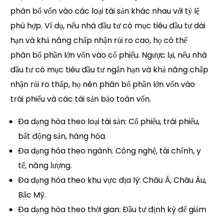
phân bổ vốn vào các loại tài sản khác nhau với tỷ lệ
phù hợp. Ví dụ, nếu nhà đầu tư có mục tiêu đầu tư dài
hạn và khả năng chấp nhận rủi ro cao, họ có thể
phân bổ phần lớn vốn vào cổ phiếu. Ngược lại, nếu nhà
đầu tư có mục tiêu đầu tư ngắn hạn và khả năng chấp
nhận rủi ro thấp, họ nên phân bổ phần lớn vốn vào
trái phiếu và các tài sản bảo toàn vốn.
Đa dạng hóa theo loại tài sản: Cổ phiếu, trái phiếu,
bất động sản, hàng hóa.
Đa dạng hóa theo ngành: Công nghệ, tài chính, y
tế, năng lượng.
Đa dạng hóa theo khu vực địa lý: Châu Á, Châu Âu,
Bắc Mỹ.
Đa dạng hóa theo thời gian: Đầu tư định kỳ để giảm