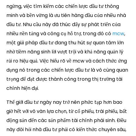
ngừng, việc tìm kiếm các chiến lược đầu tư thông
minh và bền vững là ưu tiên hàng đầu của nhiều nhà
đầu tư. Nhu cầu này đã thúc đẩy sự phát triển của
nhiều nền tảng và công cụ hỗ trợ, trong đó có
mcw
,
một giải pháp đầu tư đang thu hút sự quan tâm lớn
nhờ tiềm năng sinh lời vượt trội và khả năng quản lý
rủi ro hiệu quả. Việc hiểu rõ về mcw và cách thức ứng
dụng nó trong các chiến lược đầu tư là vô cùng quan
trọng để đạt được thành công trong thị trường tài
chính hiện đại.
Thế giới đầu tư ngày nay trở nên phức tạp hơn bao
giờ hết với vô vàn lựa chọn, từ cổ phiếu, trái phiếu, bất
động sản đến các sản phẩm tài chính phái sinh. Điều
này đòi hỏi nhà đầu tư phải có kiến thức chuyên sâu,