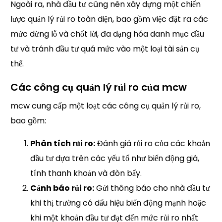
Ngoài ra, nhà đầu tư cũng nên xây dựng một chiến
lược quản lý rủi ro toàn diện, bao gồm việc đặt ra các
mức dừng lỗ và chốt lời, đa dạng hóa danh mục đầu
tư và tránh đầu tư quá mức vào một loại tài sản cụ
thể.
Các công cụ quản lý rủi ro của mcw
mcw cung cấp một loạt các công cụ quản lý rủi ro,
bao gồm:
Phân tích rủi ro:
Đánh giá rủi ro của các khoản
đầu tư dựa trên các yếu tố như biến động giá,
tính thanh khoản và đòn bẩy.
Cảnh báo rủi ro:
Gửi thông báo cho nhà đầu tư
khi thị trường có dấu hiệu biến động mạnh hoặc
khi một khoản đầu tư đạt đến mức rủi ro nhất