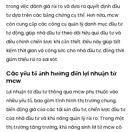
trong việc đánh giá rủi ro và đưa ra quyết định đầu
tư dựa trên các bằng chứng cụ thể. Hơn nữa, mcw
còn cung cấp các công cụ quản lý danh mục đầu tư
tự động, giúp nhà đầu tư theo dõi hiệu quả đầu tư và
điều chỉnh chiến lược khi cần thiết. Điều này giúp tiết
kiệm thời gian và công sức cho nhà đầu tư, đồng thời
giảm thiểu rủi ro sai sót.
Các yếu tố ảnh hưởng đến lợi nhuận từ
mcw
Lợi nhuận từ đầu tư thông qua mcw phụ thuộc vào
nhiều yếu tố, bao gồm tình hình thị trường chung,
biến động giá của các tài sản đầu tư, chiến lược đầu tư
của nhà đầu tư và khả năng quản lý rủi ro. Trong một
thị trường tăng trưởng, khả năng sinh lời từ mcw có