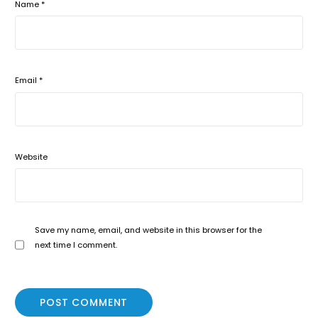
Name
*
Email
*
Website
Save my name, email, and website in this browser for the
next time I comment.