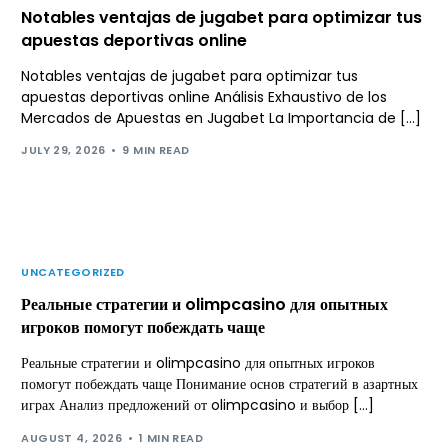
Notables ventajas de jugabet para optimizar tus
apuestas deportivas online
Notables ventajas de jugabet para optimizar tus
apuestas deportivas online Análisis Exhaustivo de los
Mercados de Apuestas en Jugabet La Importancia de […]
JULY 29, 2026
9 MIN READ
UNCATEGORIZED
Реальные стратегии и olimpcasino для опытных
игроков помогут побеждать чаще
Реальные стратегии и olimpcasino для опытных игроков
помогут побеждать чаще Понимание основ стратегий в азартных
играх Анализ предложений от olimpcasino и выбор […]
AUGUST 4, 2026
1 MIN READ