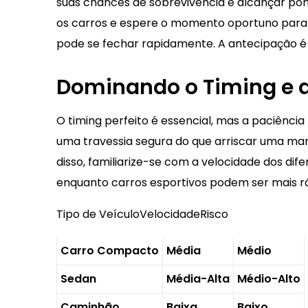
suas chances de sobrevivência e alcançar pont
os carros e espere o momento oportuno para i
pode se fechar rapidamente. A antecipação é s
Dominando o Timing e a
O timing perfeito é essencial, mas a paciênc
uma travessia segura do que arriscar uma ma
disso, familiarize-se com a velocidade dos d
enquanto carros esportivos podem ser mais rá
Tipo de VeículoVelocidadeRisco
Carro Compacto
Média
Médio
Sedan
Média-Alta
Médio-Alto
Caminhão
Baixa
Baixo