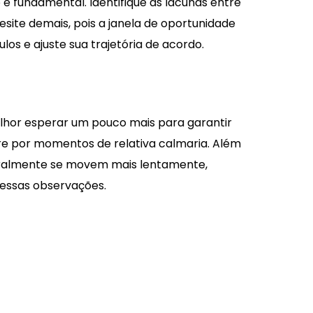
é fundamental. Identifique as lacunas entre
site demais, pois a janela de oportunidade
s e ajuste sua trajetória de acordo.
elhor esperar um pouco mais para garantir
re por momentos de relativa calmaria. Além
 geralmente se movem mais lentamente,
nessas observações.