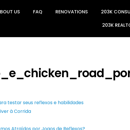
BOUT US
FAQ
RENOVATIONS
203K CONS
203K REALT
_e_chicken_road_port
ra testar seus reflexos e habilidades
iver à Corrida
Somos Atraídos por Jogos de Reflexos?