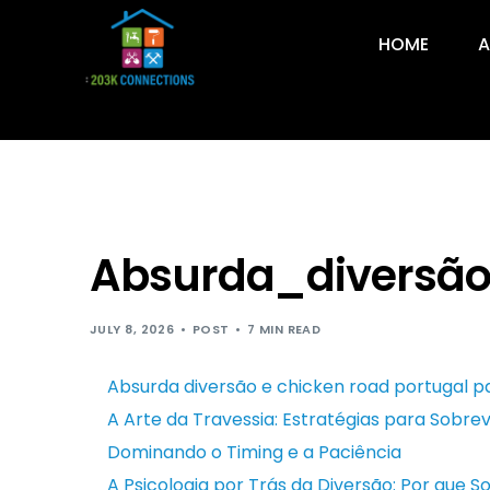
HOME
A
Absurda_diversão
JULY 8, 2026
POST
7 MIN READ
Absurda diversão e chicken road portugal pa
A Arte da Travessia: Estratégias para Sobrev
Dominando o Timing e a Paciência
A Psicologia por Trás da Diversão: Por que 