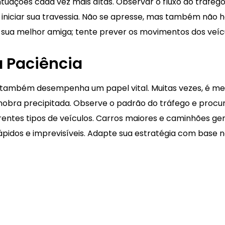
uações cada vez mais altas. Observar o fluxo do tráfego 
niciar sua travessia. Não se apresse, mas também não he
ua melhor amiga; tente prever os movimentos dos veículo
 Paciência
ia também desempenha um papel vital. Muitas vezes, é m
nobra precipitada. Observe o padrão do tráfego e procu
iferentes tipos de veículos. Carros maiores e caminhões
pidos e imprevisíveis. Adapte sua estratégia com base 