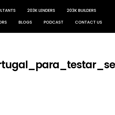
ULTANTS
203K LENDERS
203K BUILDERS
ORS
BLOGS
PODCAST
CONTACT US
ugal_para_testar_se