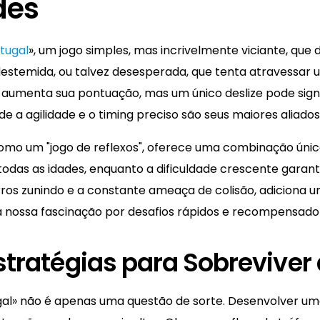
des
tugal
», um jogo simples, mas incrivelmente viciante, que 
a destemida, ou talvez desesperada, que tenta atravess
 aumenta sua pontuação, mas um único deslize pode signi
e a agilidade e o timing preciso são seus maiores aliados
como um "jogo de reflexos", oferece uma combinação única
 todas as idades, enquanto a dificuldade crescente gara
arros zunindo e a constante ameaça de colisão, adiciona
 nossa fascinação por desafios rápidos e recompensado
stratégias para Sobreviver
al» não é apenas uma questão de sorte. Desenvolver uma