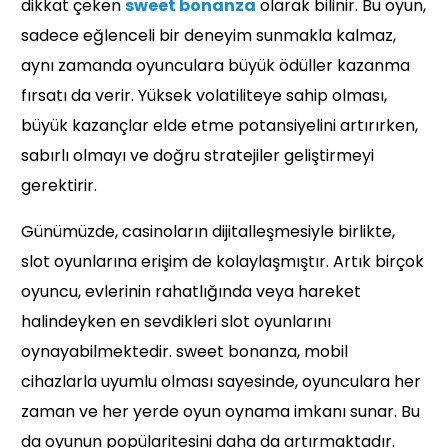
dikkat çeken
sweet bonanza
olarak bilinir. Bu oyun,
sadece eğlenceli bir deneyim sunmakla kalmaz,
aynı zamanda oyunculara büyük ödüller kazanma
fırsatı da verir. Yüksek volatiliteye sahip olması,
büyük kazançlar elde etme potansiyelini artırırken,
sabırlı olmayı ve doğru stratejiler geliştirmeyi
gerektirir.
Günümüzde, casinoların dijitalleşmesiyle birlikte,
slot oyunlarına erişim de kolaylaşmıştır. Artık birçok
oyuncu, evlerinin rahatlığında veya hareket
halindeyken en sevdikleri slot oyunlarını
oynayabilmektedir. sweet bonanza, mobil
cihazlarla uyumlu olması sayesinde, oyunculara her
zaman ve her yerde oyun oynama imkanı sunar. Bu
da oyunun popülaritesini daha da artırmaktadır.