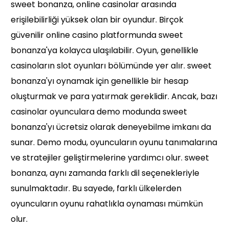
sweet bonanza, online casinolar arasında
erişilebilirliği yüksek olan bir oyundur. Birçok
güvenilir online casino platformunda sweet
bonanza'ya kolayca ulaşılabilir. Oyun, genellikle
casinoların slot oyunları bölümünde yer alır. sweet
bonanza'yı oynamak için genellikle bir hesap
oluşturmak ve para yatırmak gereklidir. Ancak, bazı
casinolar oyunculara demo modunda sweet
bonanza'yı ücretsiz olarak deneyebilme imkanı da
sunar. Demo modu, oyuncuların oyunu tanımalarına
ve stratejiler geliştirmelerine yardımcı olur. sweet
bonanza, aynı zamanda farklı dil seçenekleriyle
sunulmaktadır. Bu sayede, farklı ülkelerden
oyuncuların oyunu rahatlıkla oynaması mümkün
olur.