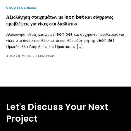
UNCATEGORIZED
Αξιολόγηση στοιχημάτων με leon bet και σύγχρονες
προβλέψεις για νίκες στο διαδίκτυο
Αξιολόγηση στοιχημάτων με leon bet και σύγχρονες προβλέψεις για
νίκες στο διαδίκτυο Αξιοπιστία και Αδειοδότηση της Leon Bet
Πρωτόκολλα Ασφαλείας και Προστασίας […]
JULY 28, 2026
1 MIN READ
Let's Discuss Your Next
Project