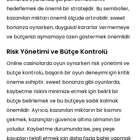
hedeflemek de önemli bir stratejidir. Bu semboller,
kazanılan miktarı önemli ölçüde artırabilir. sweet
bonanza oynarken, duygusal kararlar vermemeye
ve bütçenizi aşmamaya özen göstermek önemlidir.
Risk Yönetimi ve Bütçe Kontrolü
Online casinolarda oyun oynarken risk yönetimi ve
bütçe kontrolü, başarılı bir oyun deneyimi için kritik
öneme sahiptir. sweet bonanza gibi oyunlarda,
kaybetme riskini minimize etmek için belirli bir
bütçe belirlemek ve bu bütçeye sadık kalmak
önemlidir. Ayrıca, kazanılan miktarın bir kısmını
çekmek, kazançları güvence altına almanın bir
yoludur. Kaybetme durumunda ise, peş peşe
kayıpları telafi etmek için daha fazla bahis yapmak