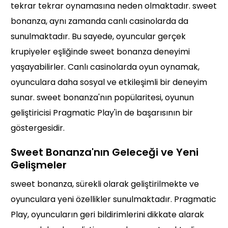
tekrar tekrar oynamasına neden olmaktadır. sweet
bonanza, aynı zamanda canlı casinolarda da
sunulmaktadır. Bu sayede, oyuncular gerçek
krupiyeler eşliğinde sweet bonanza deneyimi
yaşayabilirler. Canlı casinolarda oyun oynamak,
oyunculara daha sosyal ve etkileşimli bir deneyim
sunar. sweet bonanza'nın popülaritesi, oyunun
geliştiricisi Pragmatic Play'in de başarısının bir
göstergesidir.
Sweet Bonanza'nın Geleceği ve Yeni
Gelişmeler
sweet bonanza, sürekli olarak geliştirilmekte ve
oyunculara yeni özellikler sunulmaktadır. Pragmatic
Play, oyuncuların geri bildirimlerini dikkate alarak