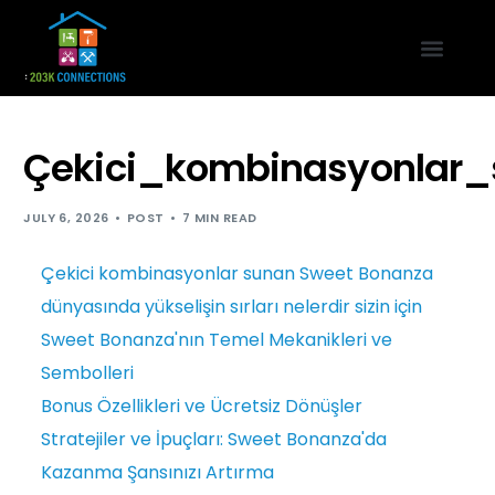
Çekici_kombinasyonlar_
JULY 6, 2026
POST
7 MIN READ
Çekici kombinasyonlar sunan Sweet Bonanza
dünyasında yükselişin sırları nelerdir sizin için
Sweet Bonanza'nın Temel Mekanikleri ve
Sembolleri
Bonus Özellikleri ve Ücretsiz Dönüşler
Stratejiler ve İpuçları: Sweet Bonanza'da
Kazanma Şansınızı Artırma