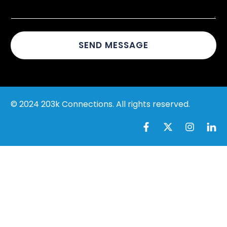
M
s
e
s
s
s
a
SEND MESSAGE
g
e
© 2024 203k Connections. All rights reserved.