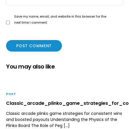
Save my name, email, and website in this browser for the
next time I comment.
You may also like
POST
Classic_arcade_plinko_game_strategies_for_c
Classic arcade plinko game strategies for consistent wins
and boosted payouts Understanding the Physics of the
Plinko Board The Role of Peg […]