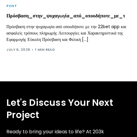
POST
Πρόσβαση_στην_ψυχαγωγία_από_οπουδήποτε_με_τ
Πρόσβαση στην ψυχαγωγία από οπουδήποτε με την 22bet app και
ασφαλείς τρόπους πληρωμής Λειτουργίες και Χαρακτηριστικά της
Εφαρμογής Εύκολη Πρόσβαση και Φιλική […]
JULY 6, 2026
1 MIN READ
Let's Discuss Your Next
Project
Ready to bring your ideas to life? At 203k