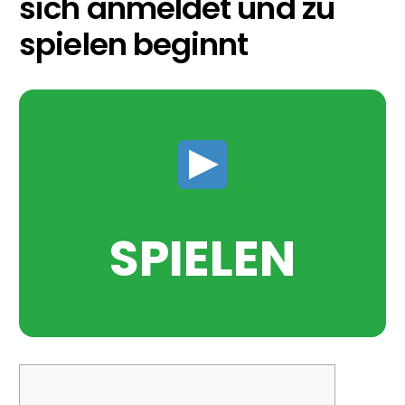
sich anmeldet und zu
spielen beginnt
SPIELEN