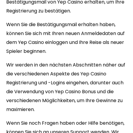
Bestätigungsmail von Yep Casino erhalten, um Ihre
Registrierung zu bestätigen.
Wenn Sie die Bestätigungsmail erhalten haben,
können Sie sich mit Ihren neuen Anmeldedaten auf
dem Yep Casino einloggen und Ihre Reise als neuer
Spieler beginnen.
Wir werden in den nächsten Abschnitten näher auf
die verschiedenen Aspekte des Yep Casino
Registrierung und -Logins eingehen, darunter auch
die Verwendung von Yep Casino Bonus und die
verschiedenen Möglichkeiten, um Ihre Gewinne zu
maximieren.
Wenn Sie noch Fragen haben oder Hilfe benötigen,
können Sie sich an unseren Support wenden. Wir