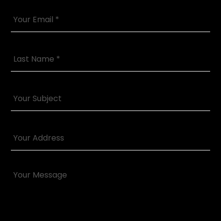
t
Y
N
o
a
u
m
r
e
E
L
*
m
a
a
s
i
t
l
N
Y
*
a
o
m
u
e
r
*
S
Y
u
o
b
u
j
r
e
A
Y
c
d
o
t
d
u
r
r
e
M
s
e