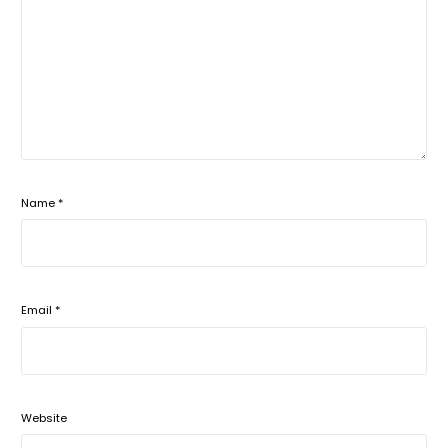
Name
*
Email
*
Website