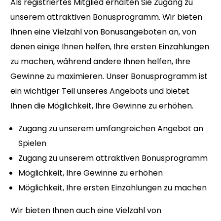
Als registriertes Mitglied erhalten Sie Zugang zu
unserem attraktiven Bonusprogramm. Wir bieten
Ihnen eine Vielzahl von Bonusangeboten an, von
denen einige Ihnen helfen, Ihre ersten Einzahlungen
zu machen, während andere Ihnen helfen, Ihre
Gewinne zu maximieren. Unser Bonusprogramm ist
ein wichtiger Teil unseres Angebots und bietet
Ihnen die Möglichkeit, Ihre Gewinne zu erhöhen.
Zugang zu unserem umfangreichen Angebot an
Spielen
Zugang zu unserem attraktiven Bonusprogramm
Möglichkeit, Ihre Gewinne zu erhöhen
Möglichkeit, Ihre ersten Einzahlungen zu machen
Wir bieten Ihnen auch eine Vielzahl von