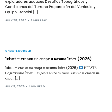
exploradores audaces Desafíos Topográficos y
Condiciones del Terreno Preparación del Vehículo y
Equipo Esencial […]
JULY 28, 2026
9 MIN READ
UNCATEGORIZED
1xbet – ставки на спорт и казино 1хбет (2026)
1xbet – ставки на спорт и казино 1хбет (2026)
ИГРАТЬ
Содержимое 1хбет – лидер в мире онлайн-казино и ставок на
спорт […]
JULY 3, 2026
1 MIN READ