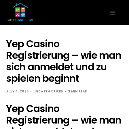
Yep Casino
Registrierung – wie man
sich anmeldet und zu
spielen beginnt
JULY 4, 2026
UNCATEGORIZED
3 MIN READ
Yep Casino
Registrierung – wie man