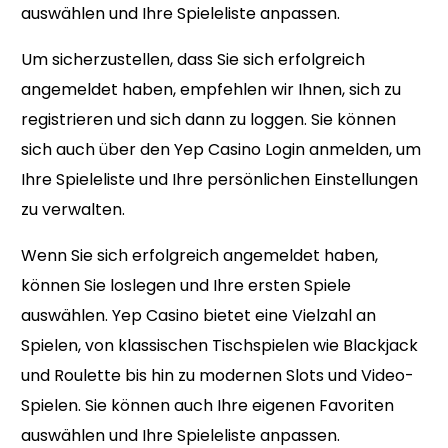
auswählen und Ihre Spieleliste anpassen.
Um sicherzustellen, dass Sie sich erfolgreich
angemeldet haben, empfehlen wir Ihnen, sich zu
registrieren und sich dann zu loggen. Sie können
sich auch über den Yep Casino Login anmelden, um
Ihre Spieleliste und Ihre persönlichen Einstellungen
zu verwalten.
Wenn Sie sich erfolgreich angemeldet haben,
können Sie loslegen und Ihre ersten Spiele
auswählen. Yep Casino bietet eine Vielzahl an
Spielen, von klassischen Tischspielen wie Blackjack
und Roulette bis hin zu modernen Slots und Video-
Spielen. Sie können auch Ihre eigenen Favoriten
auswählen und Ihre Spieleliste anpassen.