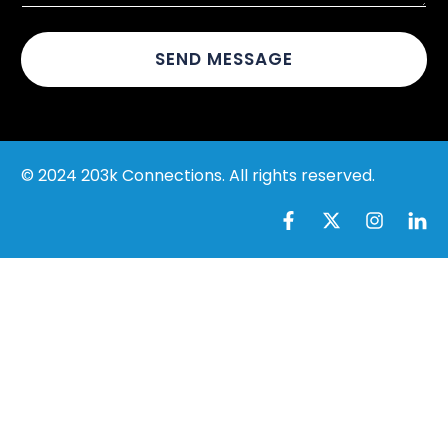
s
s
s
a
SEND MESSAGE
g
e
© 2024 203k Connections. All rights reserved.