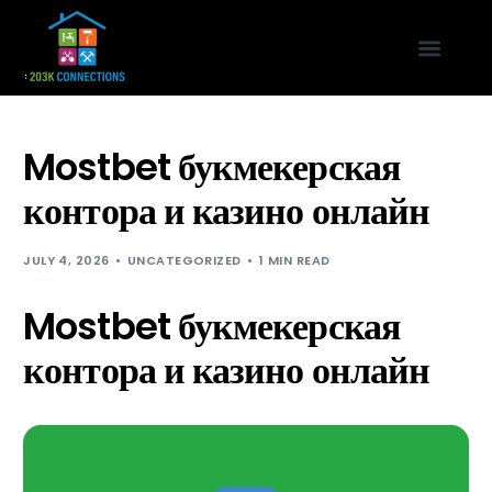
Mostbet букмекерская
контора и казино онлайн
JULY 4, 2026
UNCATEGORIZED
1 MIN READ
Mostbet букмекерская
контора и казино онлайн