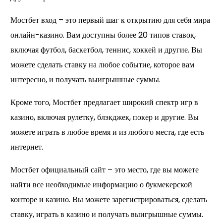
Мостбет вход – это первый шаг к открытию для себя мира
онлайн-казино. Вам доступны более 20 типов ставок,
включая футбол, баскетбол, теннис, хоккей и другие. Вы
можете сделать ставку на любое событие, которое вам
интересно, и получать выигрышные суммы.
Кроме того, Мостбет предлагает широкий спектр игр в
казино, включая рулетку, блэкджек, покер и другие. Вы
можете играть в любое время и из любого места, где есть
интернет.
Мостбет официальный сайт – это место, где вы можете
найти все необходимые информацию о букмекерской
конторе и казино. Вы можете зарегистрироваться, сделать
ставку, играть в казино и получать выигрышные суммы.