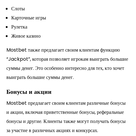
Слоты
Карточные игры
Рулетка
Живое казино
Mostbet также предлагает своим клиентам функцию
“Jackpot”, которая позволяет игрокам выиграть большие
суммы денег. Это особенно интересно для тех, кто хочет
выиграть большие суммы денег.
Бонусы и акции
Mostbet предлагает своим клиентам различные бонусы
и акции, включая приветственные бонусы, реферальные
бонусы и другие. Клиенты также могут получать бонусы
за участие в различных акциях и конкурсах.