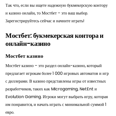
Так что, если вы ищете надежную букмекерскую контору
и казино онлайн, то Мостбет – это ваш выбор.
Зарегистрируйтесь сейчас и начните играть!
Мостбет: букмекерская контора и
онлайн-казино
Мостбет казино
Мостбет казино – это раздел онлайн-казино, который
предлагает игрокам более 1 000 игровых автоматов и игр
с диллерами. В казино представлены игры от известных
разработчиков, таких как Microgaming, NetEnt и
Evolution Gaming. Игроки могут выбрать игру, которая
им понравится, и начать играть с минимальной суммой 1
евро.