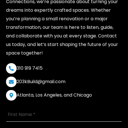
Connections, we’re passionate about turning your
dreams into expertly crafted spaces. Whether
you’re planning a small renovation or a major
transformation, our team is here to listen, guide,
and collaborate with you at every stage. Contact
us today, and let’s start shaping the future of your
space together!
310 919 7415
203kBuild@gmail.com
Atlanta, Los Angeles, and Chicago
F
i
r
s