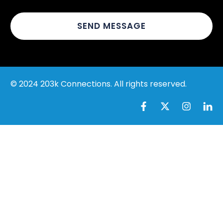
s
s
a
SEND MESSAGE
g
e
© 2024 203k Connections. All rights reserved.