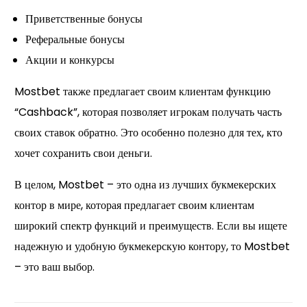
Приветственные бонусы
Реферальные бонусы
Акции и конкурсы
Mostbet также предлагает своим клиентам функцию
“Cashback”, которая позволяет игрокам получать часть
своих ставок обратно. Это особенно полезно для тех, кто
хочет сохранить свои деньги.
В целом, Mostbet – это одна из лучших букмекерских
контор в мире, которая предлагает своим клиентам
широкий спектр функций и преимуществ. Если вы ищете
надежную и удобную букмекерскую контору, то Mostbet
– это ваш выбор.