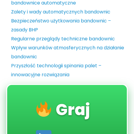
bandownice automatyczne
Zalety i wady automatycznych bandownic
Bezpieczeństwo użytkowania bandownic –
zasady BHP
Regularne przeglądy techniczne bandownic
Wpływ warunków atmosferycznych na działanie
bandownic
Przyszłość technologii spinania palet –
innowacyjne rozwiązania
Graj