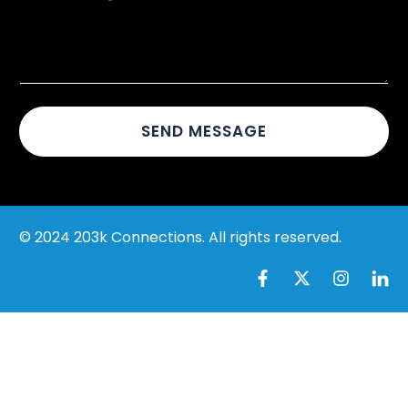
t
d
u
r
r
e
M
s
e
s
s
s
a
SEND MESSAGE
g
e
© 2024 203k Connections. All rights reserved.