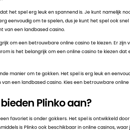
dat het spel erg leuk en spannend is. Je kunt namelijk no
erg eenvoudig om te spelen, dus je kunt het spel ook snel l
ent van een landbased casino.
angrijk om een betrouwbare online casino te kiezen. Er zijn 
om is het belangrijk om een online casino te kiezen dat e
ende manier om te gokken. Het spel is erg leuk en eenvoud
ijn van een landbased casino. Kies een betrouwbare online
 bieden Plinko aan?
g een favoriet is onder gokkers. Het spel is ontwikkeld do
nmiddels is Plinko ook beschikbaar in online casinos, waa