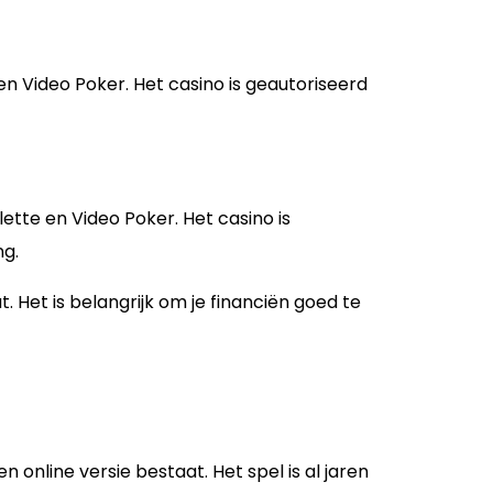
en Video Poker. Het casino is geautoriseerd
ette en Video Poker. Het casino is
ng.
t. Het is belangrijk om je financiën goed te
n online versie bestaat. Het spel is al jaren