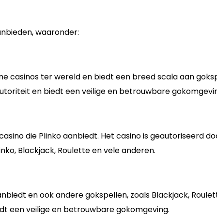
 aanbieden, waaronder:
ne casinos ter wereld en biedt een breed scala aan gokspe
toriteit en biedt een veilige en betrouwbare gokomgevi
casino die Plinko aanbiedt. Het casino is geautoriseerd d
nko, Blackjack, Roulette en vele anderen.
aanbiedt en ook andere gokspellen, zoals Blackjack, Roulet
edt een veilige en betrouwbare gokomgeving.