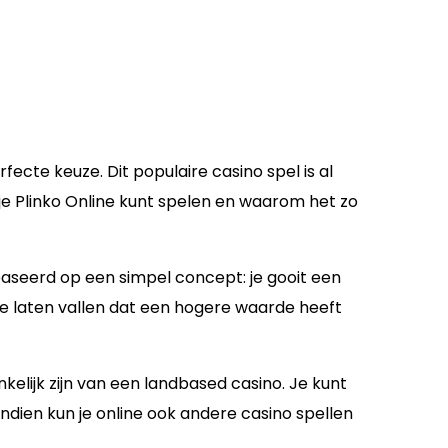
cte keuze. Dit populaire casino spel is al
e je Plinko Online kunt spelen en waarom het zo
ebaseerd op een simpel concept: je gooit een
 te laten vallen dat een hogere waarde heeft
nkelijk zijn van een landbased casino. Je kunt
ndien kun je online ook andere casino spellen