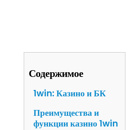
Содержимое
1win: Казино и БК
Преимущества и
функции казино 1win