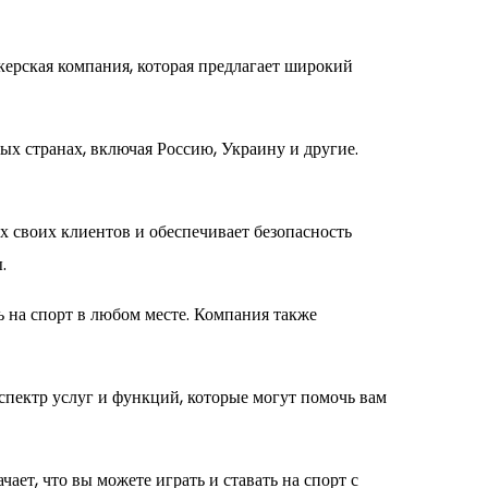
екерская компания, которая предлагает широкий
ых странах, включая Россию, Украину и другие.
х своих клиентов и обеспечивает безопасность
.
ь на спорт в любом месте. Компания также
спектр услуг и функций, которые могут помочь вам
ачает, что вы можете играть и ставать на спорт с