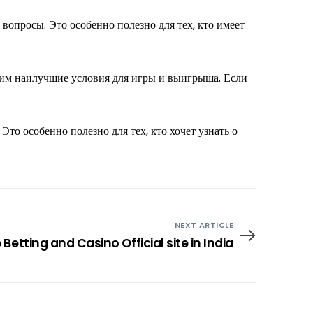
вопросы. Это особенно полезно для тех, кто имеет
ь им наилучшие условия для игры и выигрыша. Если
Это особенно полезно для тех, кто хочет узнать о
NEXT ARTICLE
 Betting and Casino Official site in India