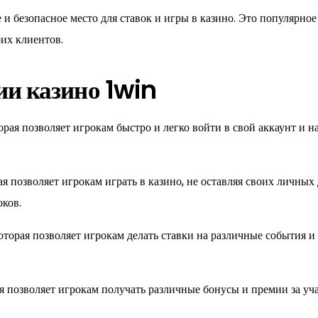
 и безопасное место для ставок и игры в казино. Это популярное
их клиентов.
и казино 1win
рая позволяет игрокам быстро и легко войти в свой аккаунт и на
ая позволяет игрокам играть в казино, не оставляя своих личны
оков.
которая позволяет игрокам делать ставки на различные события 
я позволяет игрокам получать различные бонусы и премии за уча