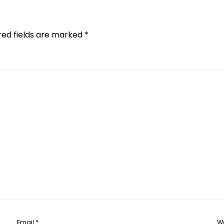
red fields are marked
*
Email
*
W