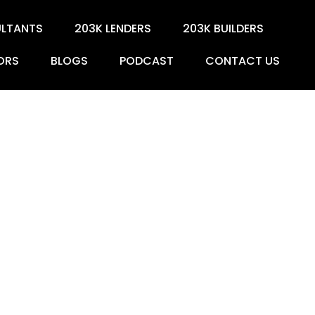
ULTANTS
203K LENDERS
203K BUILDERS
ORS
BLOGS
PODCAST
CONTACT US