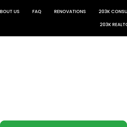
BOUT US
FAQ
RENOVATIONS
203K CONS
203K REALT