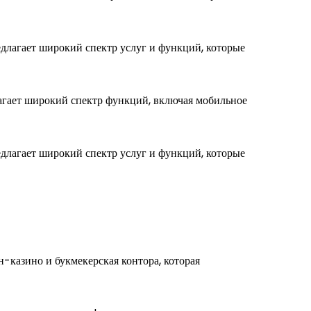
редлагает широкий спектр услуг и функций, которые
длагает широкий спектр функций, включая мобильное
редлагает широкий спектр услуг и функций, которые
н-казино и букмекерская контора, которая