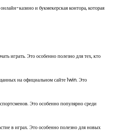
 онлайн-казино и букмекерская контора, которая
чать играть. Это особенно полезно для тех, кто
х данных на официальном сайте 1win. Это
и спортсменов. Это особенно популярно среди
стие в играх. Это особенно полезно для новых