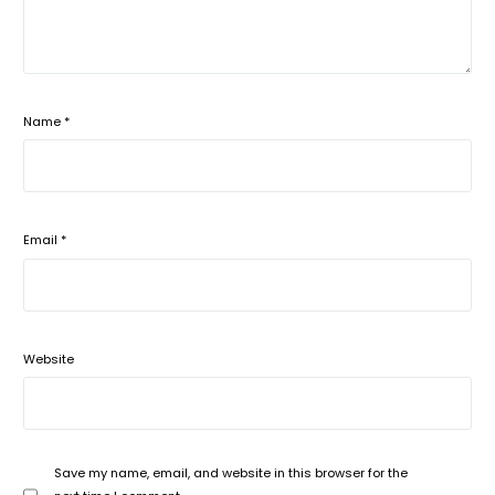
Name
*
Email
*
Website
Save my name, email, and website in this browser for the