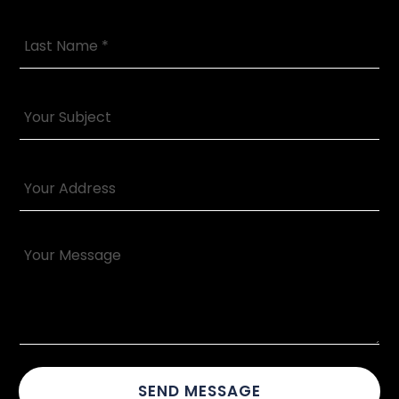
m
r
e
E
L
*
m
a
a
s
i
t
l
N
Y
*
a
o
m
u
e
r
*
S
Y
u
o
b
u
j
r
e
A
Y
c
d
o
t
d
u
r
r
e
M
s
e
s
s
s
a
SEND MESSAGE
g