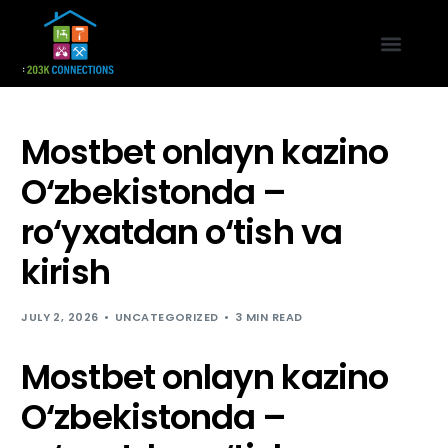
Mostbet onlayn kazino
O‘zbekistonda –
ro‘yxatdan o‘tish va
kirish
JULY 2, 2026
UNCATEGORIZED
3 MIN READ
Mostbet onlayn kazino
O‘zbekistonda –