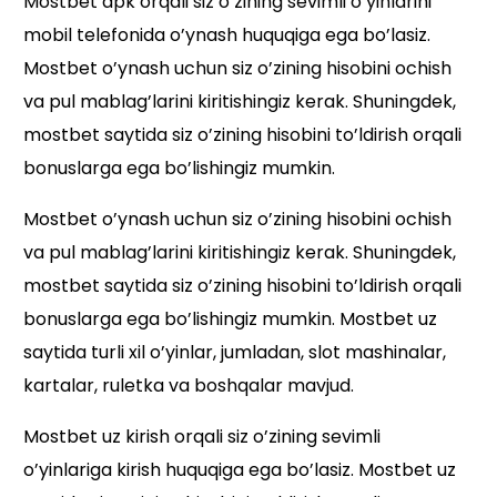
Mostbet apk orqali siz o’zining sevimli o’yinlarini
mobil telefonida o’ynash huquqiga ega bo’lasiz.
Mostbet o’ynash uchun siz o’zining hisobini ochish
va pul mablag’larini kiritishingiz kerak. Shuningdek,
mostbet saytida siz o’zining hisobini to’ldirish orqali
bonuslarga ega bo’lishingiz mumkin.
Mostbet o’ynash uchun siz o’zining hisobini ochish
va pul mablag’larini kiritishingiz kerak. Shuningdek,
mostbet saytida siz o’zining hisobini to’ldirish orqali
bonuslarga ega bo’lishingiz mumkin. Mostbet uz
saytida turli xil o’yinlar, jumladan, slot mashinalar,
kartalar, ruletka va boshqalar mavjud.
Mostbet uz kirish orqali siz o’zining sevimli
o’yinlariga kirish huquqiga ega bo’lasiz. Mostbet uz