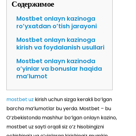
Содержимое
Mostbet onlayn kazinoga
ro’yxatdan o’tish jarayoni
Mostbet onlayn kazinoga
kirish va foydalanish usullari
Mostbet onlayn kazinoda
o’yinlar va bonuslar haqida
ma’lumot
mostbet uz
kirish uchun sizga kerakli bo’lgan
barcha ma’lumotlar bu yerda. Mostbet – bu
O’zbekistonda mashhur bo’lgan onlayn kazino,
mostbet uz sayti orqali siz o’z hisobingizni
ochishingiz va o’yinlarga kirishingiz mumkin.