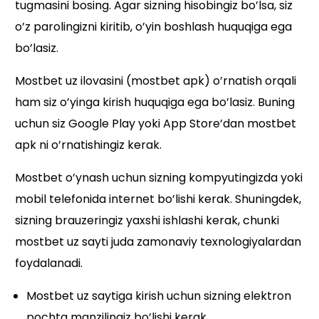
tugmasini bosing. Agar sizning hisobingiz bo’lsa, siz
o’z parolingizni kiritib, o’yin boshlash huquqiga ega
bo’lasiz.
Mostbet uz ilovasini (mostbet apk) o’rnatish orqali
ham siz o’yinga kirish huquqiga ega bo’lasiz. Buning
uchun siz Google Play yoki App Store’dan mostbet
apk ni o’rnatishingiz kerak.
Mostbet o’ynash uchun sizning kompyutingizda yoki
mobil telefonida internet bo’lishi kerak. Shuningdek,
sizning brauzeringiz yaxshi ishlashi kerak, chunki
mostbet uz sayti juda zamonaviy texnologiyalardan
foydalanadi.
Mostbet uz saytiga kirish uchun sizning elektron
pochta manzilingiz bo’lishi kerak.