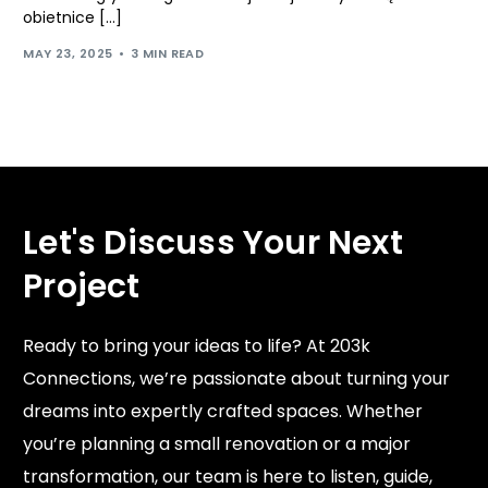
obietnice […]
MAY 23, 2025
3 MIN READ
Let's Discuss Your Next
Project
Ready to bring your ideas to life? At 203k
Connections, we’re passionate about turning your
dreams into expertly crafted spaces. Whether
you’re planning a small renovation or a major
transformation, our team is here to listen, guide,