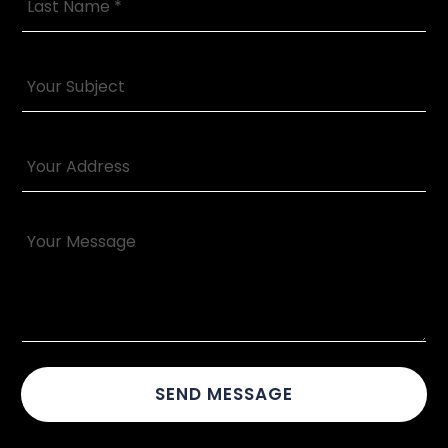
*
m
a
a
s
i
t
l
N
Y
*
a
o
m
u
e
r
*
S
Y
u
o
b
u
j
r
e
A
Y
c
d
o
t
d
u
r
r
e
M
s
e
s
s
s
a
SEND MESSAGE
g
e