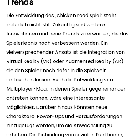
Trends
Die Entwicklung des „chicken road spiel“ steht
natürlich nicht still. Zukünftig sind weitere
Innovationen und neue Trends zu erwarten, die das
Spielerlebnis noch verbessern werden. Ein
vielversprechender Ansatz ist die Integration von
Virtual Reality (VR) oder Augmented Reality (AR),
die den Spieler noch tiefer in die Spielwelt
eintauchen lassen. Auch die Entwicklung von
Multiplayer-Modi, in denen Spieler gegeneinander
antreten können, wäre eine interessante
Möglichkeit. Darüber hinaus könnten neue
Charaktere, Power-Ups und Herausforderungen
hinzugefügt werden, um die Abwechslung zu
erhöhen. Die Einbindung von sozialen Funktionen,