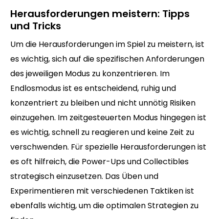
Herausforderungen meistern: Tipps
und Tricks
Um die Herausforderungen im Spiel zu meistern, ist
es wichtig, sich auf die spezifischen Anforderungen
des jeweiligen Modus zu konzentrieren. Im
Endlosmodus ist es entscheidend, ruhig und
konzentriert zu bleiben und nicht unnötig Risiken
einzugehen. Im zeitgesteuerten Modus hingegen ist
es wichtig, schnell zu reagieren und keine Zeit zu
verschwenden. Für spezielle Herausforderungen ist
es oft hilfreich, die Power-Ups und Collectibles
strategisch einzusetzen. Das Üben und
Experimentieren mit verschiedenen Taktiken ist
ebenfalls wichtig, um die optimalen Strategien zu