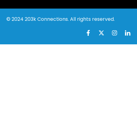
© 2024 203k Connections. All rights reserved.