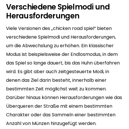
Verschiedene Spielmodi und
Herausforderungen
Viele Versionen des „chicken road spiel“ bieten
verschiedene Spielmodi und Herausforderungen,
um die Abwechslung zu erhöhen. Ein klassischer
Modus ist beispielsweise der Endlosmodus, in dem
das Spiel so lange dauert, bis das Huhn überfahren
wird. Es gibt aber auch zeitgesteuerte Modi, in
denen das Ziel darin besteht, innerhalb einer
bestimmten Zeit möglichst weit zu kommen.
Darüber hinaus können Herausforderungen wie das
Überqueren der Straße mit einem bestimmten
Charakter oder das Sammeln einer bestimmten
Anzahl von Münzen hinzugefügt werden.