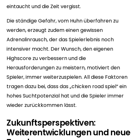
eintaucht und die Zeit vergisst.
Die ständige Gefahr, vom Huhn überfahren zu
werden, erzeugt zudem einen gewissen
Adrenalinrausch, der das Spielerlebnis noch
intensiver macht. Der Wunsch, den eigenen
Highscore zu verbessern und die
Herausforderungen zu meistern, motiviert den
Spieler, immer weiterzuspielen. All diese Faktoren
tragen dazu bei, dass das „chicken road spiel“ ein
hohes Suchtpotenzial hat und die Spieler immer
wieder zurückkommen lässt.
Zukunftsperspektiven:
Weiterentwicklungen und neue