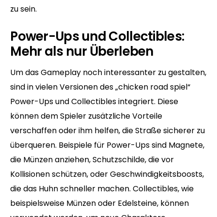
zu sein.
Power-Ups und Collectibles:
Mehr als nur Überleben
Um das Gameplay noch interessanter zu gestalten,
sind in vielen Versionen des „chicken road spiel“
Power-Ups und Collectibles integriert. Diese
können dem Spieler zusätzliche Vorteile
verschaffen oder ihm helfen, die Straße sicherer zu
überqueren. Beispiele für Power-Ups sind Magnete,
die Münzen anziehen, Schutzschilde, die vor
Kollisionen schützen, oder Geschwindigkeitsboosts,
die das Huhn schneller machen. Collectibles, wie
beispielsweise Münzen oder Edelsteine, können