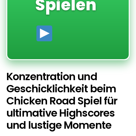
Spielen
Konzentration und
Geschicklichkeit beim
Chicken Road Spiel für
ultimative Highscores
und lustige Momente