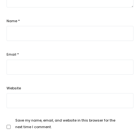
Name
*
Email
*
Website
Save my name, email, and website in this browser for the
next time I comment.