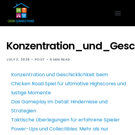
Konzentration_und_Gesc
JULY 2, 2026
POST
6 MIN READ
Konzentration und Geschicklichkeit beim
Chicken Road Spiel für ultimative Highscores und
lustige Momente
Das Gameplay im Detail: Hindernisse und
Strategien
Taktische Überlegungen für erfahrene Spieler
Power-Ups und Collectibles: Mehr als nur