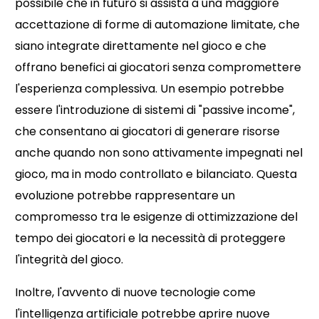
possibile che in futuro si assista a una maggiore
accettazione di forme di automazione limitate, che
siano integrate direttamente nel gioco e che
offrano benefici ai giocatori senza compromettere
l'esperienza complessiva. Un esempio potrebbe
essere l'introduzione di sistemi di "passive income",
che consentano ai giocatori di generare risorse
anche quando non sono attivamente impegnati nel
gioco, ma in modo controllato e bilanciato. Questa
evoluzione potrebbe rappresentare un
compromesso tra le esigenze di ottimizzazione del
tempo dei giocatori e la necessità di proteggere
l'integrità del gioco.
Inoltre, l'avvento di nuove tecnologie come
l'intelligenza artificiale potrebbe aprire nuove