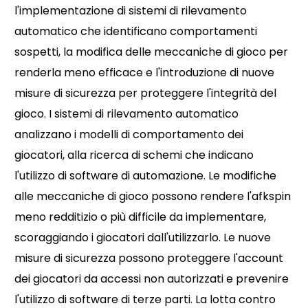
l'implementazione di sistemi di rilevamento
automatico che identificano comportamenti
sospetti, la modifica delle meccaniche di gioco per
renderla meno efficace e l'introduzione di nuove
misure di sicurezza per proteggere l'integrità del
gioco. I sistemi di rilevamento automatico
analizzano i modelli di comportamento dei
giocatori, alla ricerca di schemi che indicano
l'utilizzo di software di automazione. Le modifiche
alle meccaniche di gioco possono rendere l'afkspin
meno redditizio o più difficile da implementare,
scoraggiando i giocatori dall'utilizzarlo. Le nuove
misure di sicurezza possono proteggere l'account
dei giocatori da accessi non autorizzati e prevenire
l'utilizzo di software di terze parti. La lotta contro