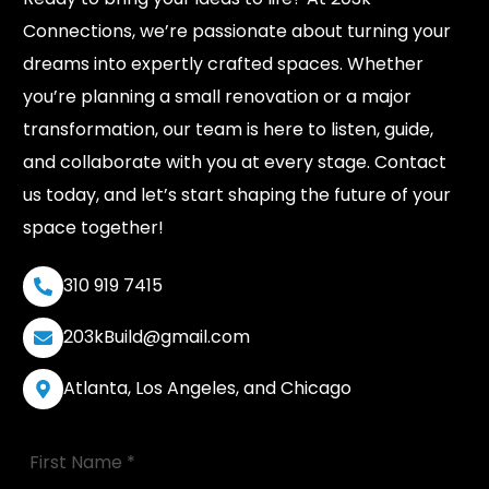
Connections, we’re passionate about turning your
dreams into expertly crafted spaces. Whether
you’re planning a small renovation or a major
transformation, our team is here to listen, guide,
and collaborate with you at every stage. Contact
us today, and let’s start shaping the future of your
space together!
310 919 7415
203kBuild@gmail.com
Atlanta, Los Angeles, and Chicago
F
i
r