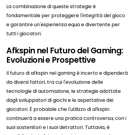
La combinazione di queste strategie è
fondamentale per proteggere l'integrità del gioco
e garantire un'esperienza equa e divertente per
tutti i giocatori.
Afkspin nel Futuro del Gaming:
Evoluzioni e Prospettive
Il futuro di afkspin nel gaming è incerto e dipenderà
da diversi fattori, tra cui l'evoluzione delle
tecnologie di automazione, le strategie adottate
dagli sviluppatori di giochi e le aspettative dei
giocatori. È probabile che l'utilizzo di afkspin
continuerà a essere una pratica controversa, con i
suoi sostenitori e i suoi detrattori. Tuttavia, è