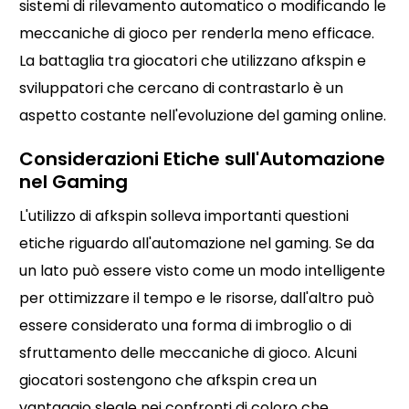
sistemi di rilevamento automatico o modificando le
meccaniche di gioco per renderla meno efficace.
La battaglia tra giocatori che utilizzano afkspin e
sviluppatori che cercano di contrastarlo è un
aspetto costante nell'evoluzione del gaming online.
Considerazioni Etiche sull'Automazione
nel Gaming
L'utilizzo di afkspin solleva importanti questioni
etiche riguardo all'automazione nel gaming. Se da
un lato può essere visto come un modo intelligente
per ottimizzare il tempo e le risorse, dall'altro può
essere considerato una forma di imbroglio o di
sfruttamento delle meccaniche di gioco. Alcuni
giocatori sostengono che afkspin crea un
vantaggio sleale nei confronti di coloro che