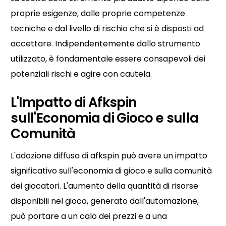
proprie esigenze, dalle proprie competenze
tecniche e dal livello di rischio che si è disposti ad
accettare. Indipendentemente dallo strumento
utilizzato, è fondamentale essere consapevoli dei
potenziali rischi e agire con cautela.
L'Impatto di Afkspin
sull'Economia di Gioco e sulla
Comunità
L'adozione diffusa di afkspin può avere un impatto
significativo sull'economia di gioco e sulla comunità
dei giocatori. L'aumento della quantità di risorse
disponibili nel gioco, generato dall'automazione,
può portare a un calo dei prezzi e a una