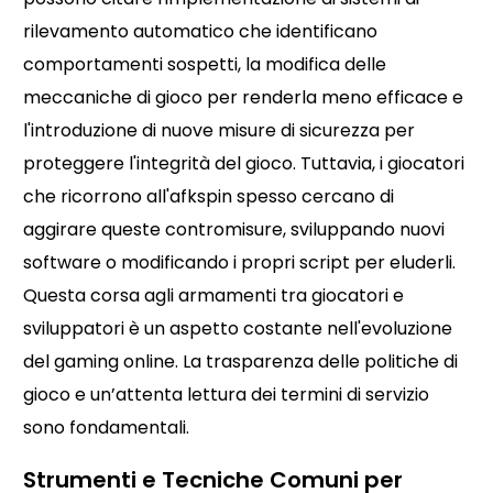
rilevamento automatico che identificano
comportamenti sospetti, la modifica delle
meccaniche di gioco per renderla meno efficace e
l'introduzione di nuove misure di sicurezza per
proteggere l'integrità del gioco. Tuttavia, i giocatori
che ricorrono all'afkspin spesso cercano di
aggirare queste contromisure, sviluppando nuovi
software o modificando i propri script per eluderli.
Questa corsa agli armamenti tra giocatori e
sviluppatori è un aspetto costante nell'evoluzione
del gaming online. La trasparenza delle politiche di
gioco e un’attenta lettura dei termini di servizio
sono fondamentali.
Strumenti e Tecniche Comuni per