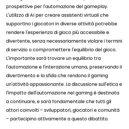
prospettive per l'automazione del gameplay.
L'utilizzo di AI per creare assistenti virtuali che
supportino i giocatori in diverse attività potrebbe
rendere l'esperienza di gioco più accessibile e
divertente, senza necessariamente violare i termini
di servizio o compromettere l'equilibrio del gioco.
L'importante sarà trovare un equilibrio tra
l'automazione e l'interazione umana, preservando il
divertimento e la sfida che rendono il gaming
un'attività appassionante. La discussione sull'etica e
l'impatto dell'automazione nel gaming è destinata
a continuare, e sarà fondamentale che tutti gli
attori coinvolti – sviluppatori, giocatori e comunità
– partecipino attivamente a questo dibattito.