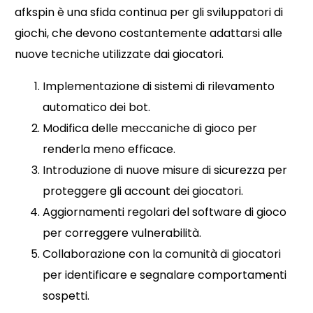
afkspin è una sfida continua per gli sviluppatori di
giochi, che devono costantemente adattarsi alle
nuove tecniche utilizzate dai giocatori.
Implementazione di sistemi di rilevamento
automatico dei bot.
Modifica delle meccaniche di gioco per
renderla meno efficace.
Introduzione di nuove misure di sicurezza per
proteggere gli account dei giocatori.
Aggiornamenti regolari del software di gioco
per correggere vulnerabilità.
Collaborazione con la comunità di giocatori
per identificare e segnalare comportamenti
sospetti.