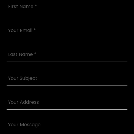
F
i
r
s
t
Y
N
o
a
u
m
r
e
E
L
*
m
a
a
s
i
t
l
N
Y
*
a
o
m
u
e
r
*
S
Y
u
o
b
u
j
r
e
A
Y
c
d
o
t
d
u