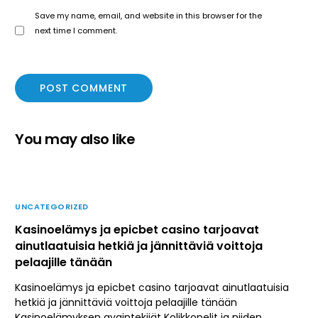
Save my name, email, and website in this browser for the
next time I comment.
You may also like
UNCATEGORIZED
Kasinoelämys ja epicbet casino tarjoavat
ainutlaatuisia hetkiä ja jännittäviä voittoja
pelaajille tänään
Kasinoelämys ja epicbet casino tarjoavat ainutlaatuisia
hetkiä ja jännittäviä voittoja pelaajille tänään
Kasinoelämyksen avaintekijät Kolikkopelit ja niiden