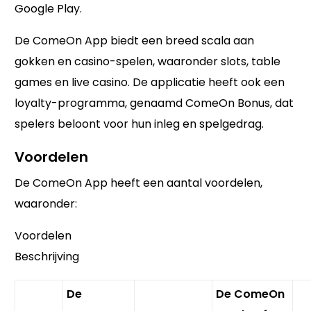
Google Play.
De ComeOn App biedt een breed scala aan
gokken en casino-spelen, waaronder slots, table
games en live casino. De applicatie heeft ook een
loyalty-programma, genaamd ComeOn Bonus, dat
spelers beloont voor hun inleg en spelgedrag.
Voordelen
De ComeOn App heeft een aantal voordelen,
waaronder:
Voordelen
Beschrijving
De
De ComeOn