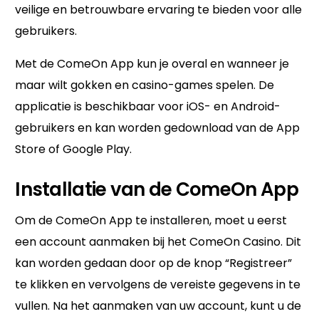
veilige en betrouwbare ervaring te bieden voor alle
gebruikers.
Met de ComeOn App kun je overal en wanneer je
maar wilt gokken en casino-games spelen. De
applicatie is beschikbaar voor iOS- en Android-
gebruikers en kan worden gedownload van de App
Store of Google Play.
Installatie van de ComeOn App
Om de ComeOn App te installeren, moet u eerst
een account aanmaken bij het ComeOn Casino. Dit
kan worden gedaan door op de knop “Registreer”
te klikken en vervolgens de vereiste gegevens in te
vullen. Na het aanmaken van uw account, kunt u de