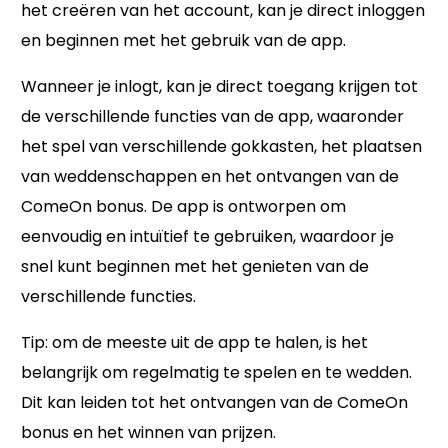
het creëren van het account, kan je direct inloggen
en beginnen met het gebruik van de app.
Wanneer je inlogt, kan je direct toegang krijgen tot
de verschillende functies van de app, waaronder
het spel van verschillende gokkasten, het plaatsen
van weddenschappen en het ontvangen van de
ComeOn bonus. De app is ontworpen om
eenvoudig en intuïtief te gebruiken, waardoor je
snel kunt beginnen met het genieten van de
verschillende functies.
Tip: om de meeste uit de app te halen, is het
belangrijk om regelmatig te spelen en te wedden.
Dit kan leiden tot het ontvangen van de ComeOn
bonus en het winnen van prijzen.