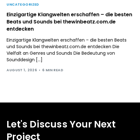
UNCATEGORIZED
Einzigartige Klangwelten erschaffen – die besten
Beats und Sounds bei thewinbeatz.com.de
entdecken
Einzigartige Klangwelten erschaffen – die besten Beats
und Sounds bei thewinbeatz.com.de entdecken Die
Vielfalt an Genres und Sounds Die Bedeutung von
Sounddesign […]
AUGUST 1, 2026
6 MIN READ
Let's Discuss Your Next
Project