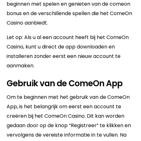
beginnen met spelen en genieten van de comeon
bonus en de verschillende spellen die het ComeOn
Casino aanbiedt.
Let op: Als u al een account heeft bij het ComeOn
Casino, kunt u direct de app downloaden en
installeren zonder eerst een nieuw account te
aanmaken.
Gebruik van de ComeOn App
Om te beginnen met het gebruik van de ComeOn
App, is het belangrijk om eerst een account te
creëren bij het ComeOn Casino. Dit kan worden
gedaan door op de knop “Registreer” te klikken en
vervolgens de vereiste informatie in te vullen. Na