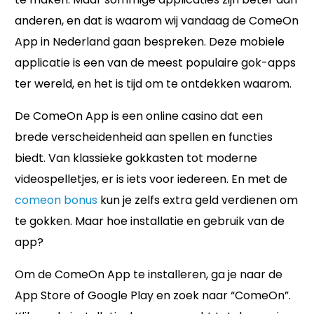
anderen, en dat is waarom wij vandaag de ComeOn
App in Nederland gaan bespreken. Deze mobiele
applicatie is een van de meest populaire gok-apps
ter wereld, en het is tijd om te ontdekken waarom.
De ComeOn App is een online casino dat een
brede verscheidenheid aan spellen en functies
biedt. Van klassieke gokkasten tot moderne
videospelletjes, er is iets voor iedereen. En met de
comeon bonus
kun je zelfs extra geld verdienen om
te gokken. Maar hoe installatie en gebruik van de
app?
Om de ComeOn App te installeren, ga je naar de
App Store of Google Play en zoek naar “ComeOn”.