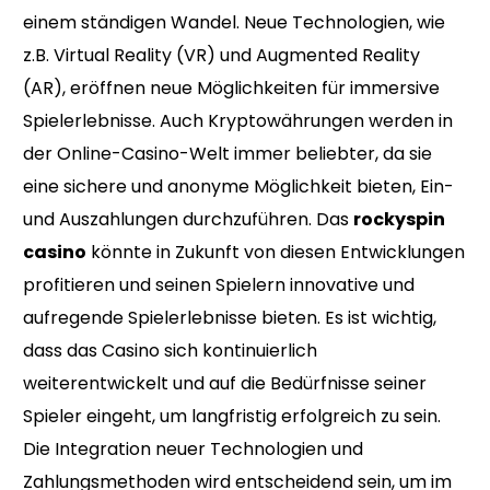
einem ständigen Wandel. Neue Technologien, wie
z.B. Virtual Reality (VR) und Augmented Reality
(AR), eröffnen neue Möglichkeiten für immersive
Spielerlebnisse. Auch Kryptowährungen werden in
der Online-Casino-Welt immer beliebter, da sie
eine sichere und anonyme Möglichkeit bieten, Ein-
und Auszahlungen durchzuführen. Das
rockyspin
casino
könnte in Zukunft von diesen Entwicklungen
profitieren und seinen Spielern innovative und
aufregende Spielerlebnisse bieten. Es ist wichtig,
dass das Casino sich kontinuierlich
weiterentwickelt und auf die Bedürfnisse seiner
Spieler eingeht, um langfristig erfolgreich zu sein.
Die Integration neuer Technologien und
Zahlungsmethoden wird entscheidend sein, um im