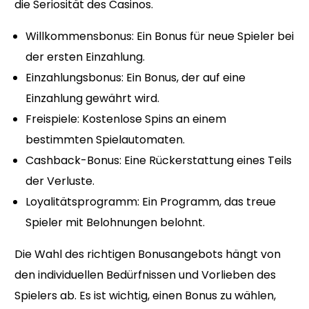
die Seriosität des Casinos.
Willkommensbonus: Ein Bonus für neue Spieler bei
der ersten Einzahlung.
Einzahlungsbonus: Ein Bonus, der auf eine
Einzahlung gewährt wird.
Freispiele: Kostenlose Spins an einem
bestimmten Spielautomaten.
Cashback-Bonus: Eine Rückerstattung eines Teils
der Verluste.
Loyalitätsprogramm: Ein Programm, das treue
Spieler mit Belohnungen belohnt.
Die Wahl des richtigen Bonusangebots hängt von
den individuellen Bedürfnissen und Vorlieben des
Spielers ab. Es ist wichtig, einen Bonus zu wählen,