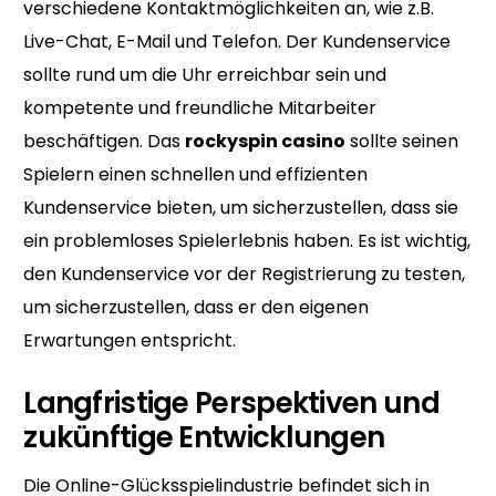
verschiedene Kontaktmöglichkeiten an, wie z.B.
Live-Chat, E-Mail und Telefon. Der Kundenservice
sollte rund um die Uhr erreichbar sein und
kompetente und freundliche Mitarbeiter
beschäftigen. Das
rockyspin casino
sollte seinen
Spielern einen schnellen und effizienten
Kundenservice bieten, um sicherzustellen, dass sie
ein problemloses Spielerlebnis haben. Es ist wichtig,
den Kundenservice vor der Registrierung zu testen,
um sicherzustellen, dass er den eigenen
Erwartungen entspricht.
Langfristige Perspektiven und
zukünftige Entwicklungen
Die Online-Glücksspielindustrie befindet sich in