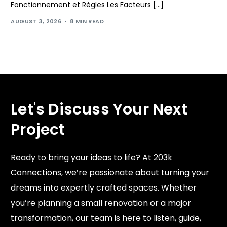
Fonctionnement et Règles Les Facteurs […]
AUGUST 3, 2026
8 MIN READ
Let's Discuss Your Next
Project
Ready to bring your ideas to life? At 203k
Connections, we’re passionate about turning your
dreams into expertly crafted spaces. Whether
you’re planning a small renovation or a major
transformation, our team is here to listen, guide,