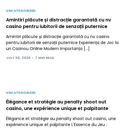
UNCATEGORIZED
Amintiri plăcute și distracție garantată cu nv
casino pentru iubitorii de senzații puternice
Amintiri plăcute și distracție garantată cu nv casino
pentru iubitorii de senzații puternice Experiența de Joc la
un Cazinou Online Modern Importanța […]
JULY 30, 2026
7 MIN READ
UNCATEGORIZED
Élégance et stratégie au penalty shoot out
casino, une expérience unique et palpitante
Élégance et stratégie au penalty shoot out casino, une
expérience unique et palpitante L'Essence du Jeu :