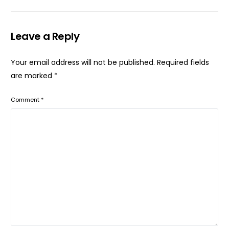
Leave a Reply
Your email address will not be published.
Required fields
are marked
*
Comment
*