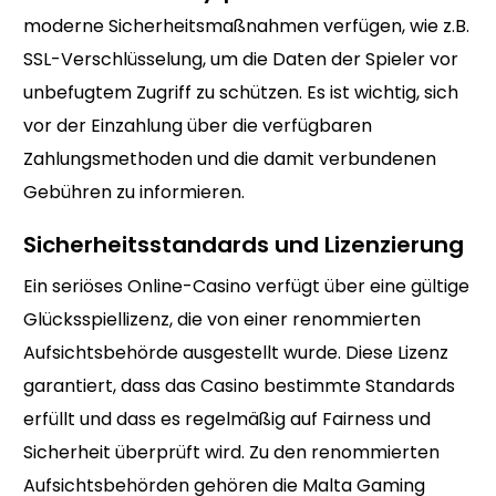
moderne Sicherheitsmaßnahmen verfügen, wie z.B.
SSL-Verschlüsselung, um die Daten der Spieler vor
unbefugtem Zugriff zu schützen. Es ist wichtig, sich
vor der Einzahlung über die verfügbaren
Zahlungsmethoden und die damit verbundenen
Gebühren zu informieren.
Sicherheitsstandards und Lizenzierung
Ein seriöses Online-Casino verfügt über eine gültige
Glücksspiellizenz, die von einer renommierten
Aufsichtsbehörde ausgestellt wurde. Diese Lizenz
garantiert, dass das Casino bestimmte Standards
erfüllt und dass es regelmäßig auf Fairness und
Sicherheit überprüft wird. Zu den renommierten
Aufsichtsbehörden gehören die Malta Gaming