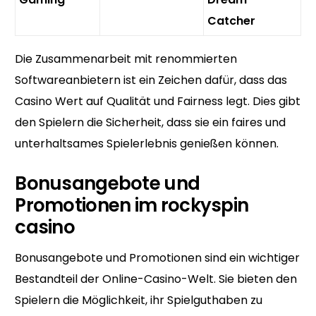
Catcher
Die Zusammenarbeit mit renommierten
Softwareanbietern ist ein Zeichen dafür, dass das
Casino Wert auf Qualität und Fairness legt. Dies gibt
den Spielern die Sicherheit, dass sie ein faires und
unterhaltsames Spielerlebnis genießen können.
Bonusangebote und
Promotionen im rockyspin
casino
Bonusangebote und Promotionen sind ein wichtiger
Bestandteil der Online-Casino-Welt. Sie bieten den
Spielern die Möglichkeit, ihr Spielguthaben zu