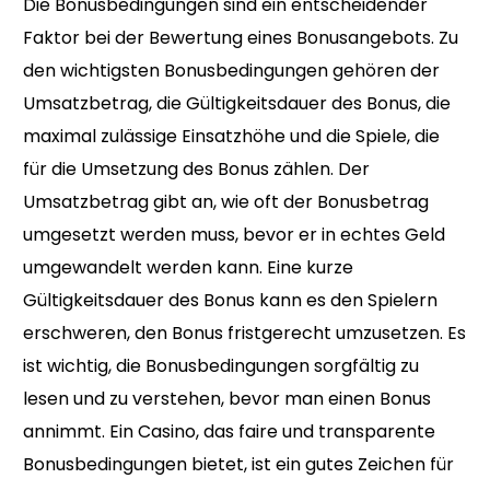
Die Bonusbedingungen sind ein entscheidender
Faktor bei der Bewertung eines Bonusangebots. Zu
den wichtigsten Bonusbedingungen gehören der
Umsatzbetrag, die Gültigkeitsdauer des Bonus, die
maximal zulässige Einsatzhöhe und die Spiele, die
für die Umsetzung des Bonus zählen. Der
Umsatzbetrag gibt an, wie oft der Bonusbetrag
umgesetzt werden muss, bevor er in echtes Geld
umgewandelt werden kann. Eine kurze
Gültigkeitsdauer des Bonus kann es den Spielern
erschweren, den Bonus fristgerecht umzusetzen. Es
ist wichtig, die Bonusbedingungen sorgfältig zu
lesen und zu verstehen, bevor man einen Bonus
annimmt. Ein Casino, das faire und transparente
Bonusbedingungen bietet, ist ein gutes Zeichen für