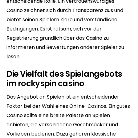
entscheidende Rolle. Ein vertrauenswürdiges
Casino zeichnet sich durch Transparenz aus und
bietet seinen Spielern klare und verständliche
Bedingungen. Es ist ratsam, sich vor der
Registrierung gründlich über das Casino zu
informieren und Bewertungen anderer Spieler zu
lesen.
Die Vielfalt des Spielangebots
im rockyspin casino
Das Angebot an Spielen ist ein entscheidender
Faktor bei der Wahl eines Online-Casinos. Ein gutes
Casino sollte eine breite Palette an Spielen
anbieten, die verschiedene Geschmäcker und
Vorlieben bedienen. Dazu gehören klassische