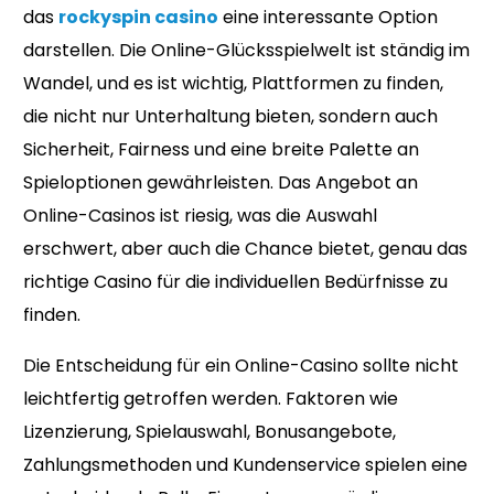
das
rockyspin casino
eine interessante Option
darstellen. Die Online-Glücksspielwelt ist ständig im
Wandel, und es ist wichtig, Plattformen zu finden,
die nicht nur Unterhaltung bieten, sondern auch
Sicherheit, Fairness und eine breite Palette an
Spieloptionen gewährleisten. Das Angebot an
Online-Casinos ist riesig, was die Auswahl
erschwert, aber auch die Chance bietet, genau das
richtige Casino für die individuellen Bedürfnisse zu
finden.
Die Entscheidung für ein Online-Casino sollte nicht
leichtfertig getroffen werden. Faktoren wie
Lizenzierung, Spielauswahl, Bonusangebote,
Zahlungsmethoden und Kundenservice spielen eine