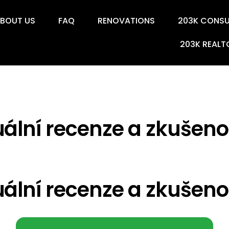
BOUT US
FAQ
RENOVATIONS
203K CONS
203K REALT
uální recenze a zkušeno
uální recenze a zkušeno