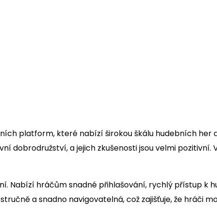
erních platform, které nabízí širokou škálu hudebních h
vní dobrodružství, a jejich zkušenosti jsou velmi pozitivn
ivní. Nabízí hráčům snadné přihlašování, rychlý přístup 
tručně a snadno navigovatelná, což zajišťuje, že hráči moh