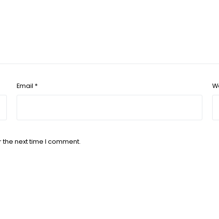
Email
*
W
r the next time I comment.