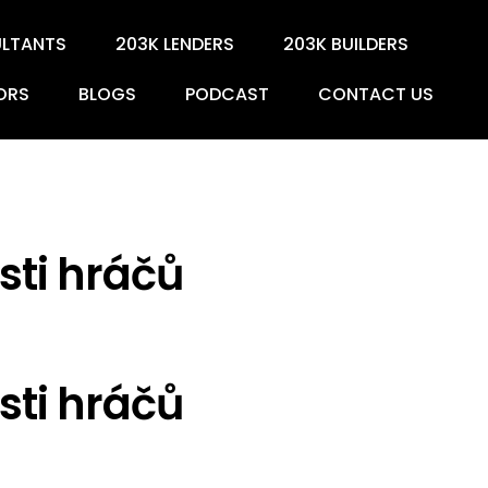
ULTANTS
203K LENDERS
203K BUILDERS
ORS
BLOGS
PODCAST
CONTACT US
sti hráčů
sti hráčů