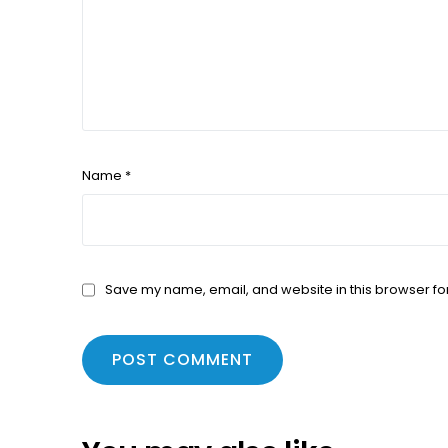
Name
*
Save my name, email, and website in this browser fo