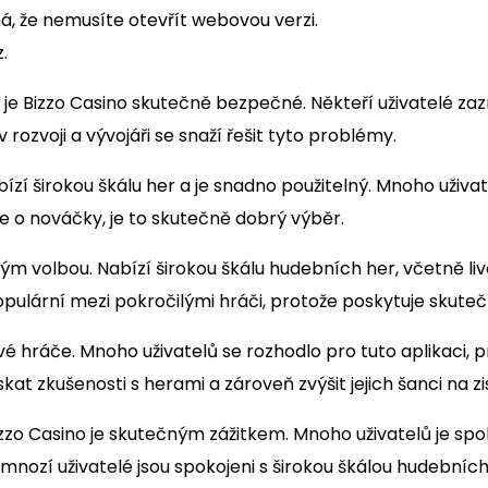
, že nemusíte otevřít webovou verzi.
.
da je Bizzo Casino skutečně bezpečné. Někteří uživatelé z
 rozvoji a vývojáři se snaží řešit tyto problémy.
bízí širokou škálu her a je snadno použitelný. Mnoho uživat
e o nováčky, je to skutečně dobrý výběr.
ným volbou. Nabízí širokou škálu hudebních her, včetně l
populární mezi pokročilými hráči, protože poskytuje skuteč
 hráče. Mnoho uživatelů se rozhodlo pro tuto aplikaci, p
zkušenosti s herami a zároveň zvýšit jejich šanci na zi
Bizzo Casino je skutečným zážitkem. Mnoho uživatelů je s
mnozí uživatelé jsou spokojeni s širokou škálou hudebních