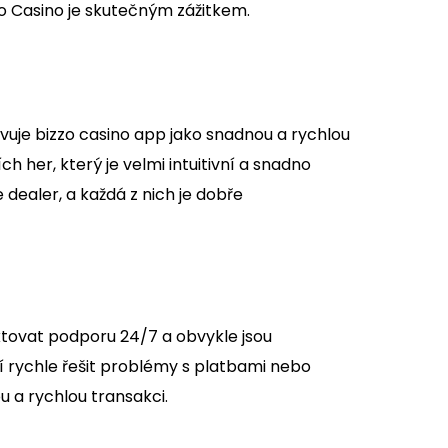
zo Casino je skutečným zážitkem.
uje bizzo casino app jako snadnou a rychlou
 her, který je velmi intuitivní a snadno
e dealer, a každá z nich je dobře
ktovat podporu 24/7 a obvykle jsou
ují rychle řešit problémy s platbami nebo
u a rychlou transakci.