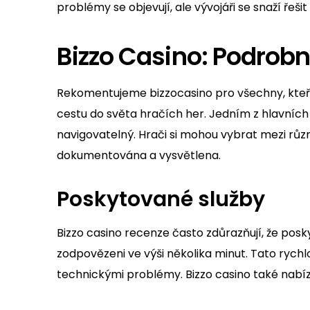
problémy se objevují, ale vývojáři se snaží ře
Bizzo Casino: Podrobn
Rekomentujeme bizzocasino pro všechny, kteří
cestu do světa hračích her. Jedním z hlavních 
navigovatelný. Hrači si mohou vybrat mezi různým
dokumentována a vysvětlena.
Poskytované služby
Bizzo casino recenze často zdůrazňují, že pos
zodpovězeni ve výši několika minut. Tato rychlo
technickými problémy. Bizzo casino také nabízí