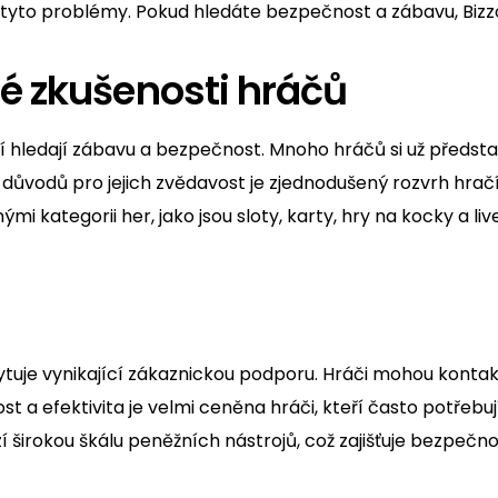
šit tyto problémy. Pokud hledáte bezpečnost a zábavu, Biz
é zkušenosti hráčů
 hledají zábavu a bezpečnost. Mnoho hráčů si už představ
důvodů pro jejich zvědavost je zjednodušený rozvrh hračích
i kategorii her, jako jsou sloty, karty, hry na kocky a liv
kytuje vynikající zákaznickou podporu. Hráči mohou konta
st a efektivita je velmi ceněna hráči, kteří často potřeb
 širokou škálu peněžních nástrojů, což zajišťuje bezpečno