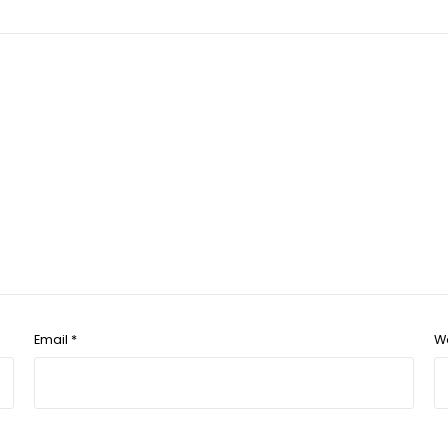
Email
*
W