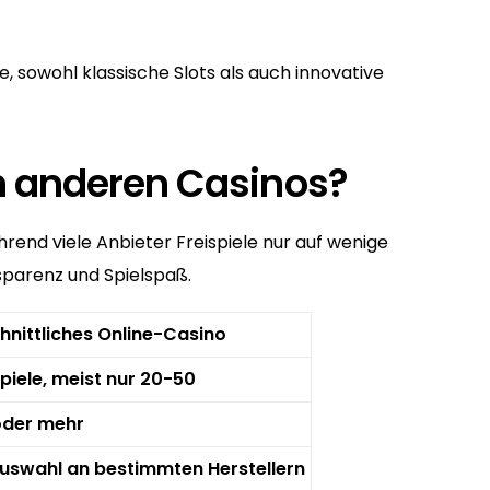
, sowohl klassische Slots als auch innovative
on anderen Casinos?
rend viele Anbieter Freispiele nur auf wenige
sparenz und Spielspaß.
hnittliches Online-Casino
piele, meist nur 20-50
oder mehr
uswahl an bestimmten Herstellern