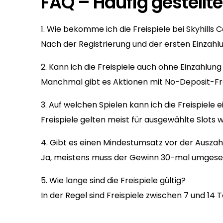
FAQ – Häufig gestellte
1. Wie bekomme ich die Freispiele bei Skyhills 
Nach der Registrierung und der ersten Einzahlu
2. Kann ich die Freispiele auch ohne Einzahlun
Manchmal gibt es Aktionen mit No-Deposit-Freis
3. Auf welchen Spielen kann ich die Freispiele 
Freispiele gelten meist für ausgewählte Slots w
4. Gibt es einen Mindestumsatz vor der Ausza
Ja, meistens muss der Gewinn 30-mal umgesetz
5. Wie lange sind die Freispiele gültig?
In der Regel sind Freispiele zwischen 7 und 14 