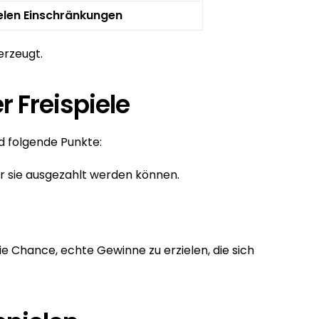
ielen Einschränkungen
erzeugt.
 Freispiele
nd folgende Punkte:
 sie ausgezahlt werden können.
die Chance, echte Gewinne zu erzielen, die sich