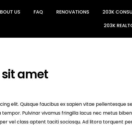
BOUT US
FAQ
RENOVATIONS
203K CONS
203K REALT
 sit amet
ng elit. Quisque faucibus ex sapien vitae pellentesque sem
 tempor. Pulvinar vivamus fringilla lacus nec metus bibe
per vel class aptent taciti sociosqu. Ad litora torquent 