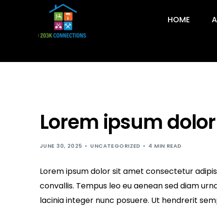
HOME
A
Lorem ipsum dolor
JUNE 30, 2025
UNCATEGORIZED
4 MIN READ
Lorem ipsum dolor sit amet consectetur adipisci
convallis. Tempus leo eu aenean sed diam urna
lacinia integer nunc posuere. Ut hendrerit sem