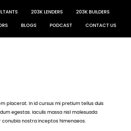
ULTANTS
203K LENDERS
203K BUILDERS
ORS
BLOGS
PODCAST
CONTACT US
 placerat. In id cursus mi pretium tellus duis
ndum egestas. Iaculis massa nisl malesuada
per conubia nostra inceptos himenaeos.