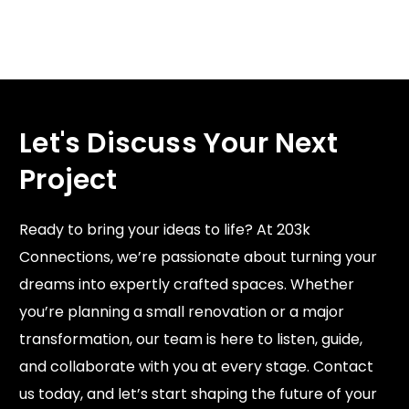
Let's Discuss Your Next
Project
Ready to bring your ideas to life? At 203k
Connections, we’re passionate about turning your
dreams into expertly crafted spaces. Whether
you’re planning a small renovation or a major
transformation, our team is here to listen, guide,
and collaborate with you at every stage. Contact
us today, and let’s start shaping the future of your