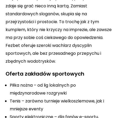
zdaje się grać nieco inną kartą. Zamiast
standardowych sloganów, skupia się na
przejrzystości i prostocie. To trochę jak z tym
kumplem, który nie krzyczy na imprezie, ale zawsze
ma przy sobie coś ciekawego do opowiedzenia.
Fezbet oferuje szeroki wachlarz dyscyplin
sportowych, ale bez przesadnego przepychu i
zbędnych wodotrysków.
Oferta zakładów sportowych
Piłka nożna – od lig lokalnych po
międzynarodowe rozgrywki
Tenis – zarówno turnieje wielkoszlemowe, jak i
mniejsze eventy
Sporty elektroniczne – dla fanów e-sportu,