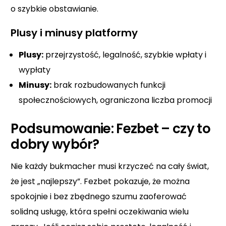
o szybkie obstawianie.
Plusy i minusy platformy
Plusy:
przejrzystość, legalność, szybkie wpłaty i
wypłaty
Minusy:
brak rozbudowanych funkcji
społecznościowych, ograniczona liczba promocji
Podsumowanie: Fezbet – czy to
dobry wybór?
Nie każdy bukmacher musi krzyczeć na cały świat,
że jest „najlepszy”. Fezbet pokazuje, że można
spokojnie i bez zbędnego szumu zaoferować
solidną usługę, która spełni oczekiwania wielu